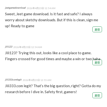
jeetgamedownload
2026年4月23日 12:54 AM
Sweet, Jeet game download. Is it fast and safe? I always
worry about sketchy downloads. But if this is clean, sign me
up! Ready to game
返信
jili123
2026年4月23日 12:54 AM
Jili123? Trying this out, looks like a cool place to game.
Fingers crossed for good times and maybe a win or two haha
返信
jili333comlegit
2026年4月23日 12:55 AM
Jili333.com legit? That’s the big question, right? Gotta do my
research before I dive in. Safety first, gamers!
返信