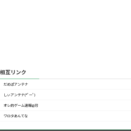
相互リンク
だめぽアンテナ
しぃアンテナ(*ﾟーﾟ)
オレ的ゲーム速報@刃
ワロタあんてな