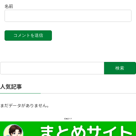
名前
検
索:
人気記事
まだデータがありません。
広告エリア