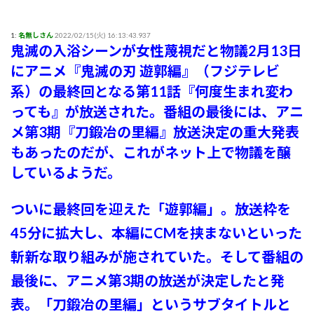
ワイ、「着衣おっばい」でしか抜けない体質になってしまうｗｗｗｗｗ
【悲報】粗品、永久追放ｗｗｗｗｗｗｗｗｗｗｗｗｗｗｗ（証拠あり）
1:
名無しさん
2022/02/15(火) 16:13:43.937
昭和を代表する女優の晩年があまりにも寂しすぎる！と話題に、自身の子供を餓死
鬼滅の入浴シーンが女性蔑視だと物議
2月13日
する寸前までネグレクトした挙句……
にアニメ『鬼滅の刃 遊郭編』（フジテレビ
【悲報】ヤニねこで抜けるキャラ、74%が一致してしまうｗｗｗｗｗ
系）の最終回となる第11話『何度生まれ変わ
会社のカメラ部で「商品を手に持って水着お姉さんがにっこり」を撮影、だがお姉
さんは素人アルバイトで親バレした結果……
っても』が放送された。番組の最後には、アニ
【九州名物】鶏刺し食べた医師、全身麻痺へ…「死んだほうが良かったと思ってい
メ第3期『刀鍛冶の里編』放送決定の重大発表
た」
もあったのだが、これがネット上で物議を醸
熊本県知事「報道に強い不満・苦情が寄せられている」→TBSの報道特集がまさに
それな件
しているようだ。
【画像】どのくノ一を快楽責めしたいｗｗｗｗｗ
【悲報】シャインマスカット200房（40万円相当）を畑から盗んだ男を逮捕 ネッ
ついに最終回を迎えた「遊郭編」。放送枠を
トで販売していた模様
45分に拡大し、本編にCMを挟まないといった
女さんが下着を脱ぐとき、こうなるのが好きなやつｗｗｗｗｗｗｗｗｗｗｗｗｗｗ
斬新な取り組みが施されていた。そして番組の
【速報】八村塁、人種差別的な声に対して「日本で生まれ日本で育ち日本語話す。
誰に何を言われようが日本人、日本人であるプライドがある」
最後に、アニメ第3期の放送が決定したと発
【急募】作中最強だと思ったのにアッサリ死んだキャラ←誰そうぞうした？
表。「刀鍛冶の里編」というサブタイトルと