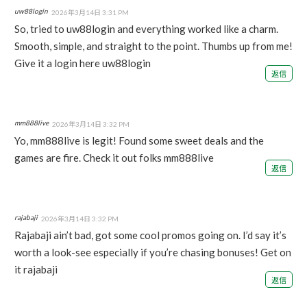
uw88login
2026年3月14日 3:31 PM
So, tried to uw88login and everything worked like a charm.
Smooth, simple, and straight to the point. Thumbs up from me!
Give it a login here
uw88login
返信
mm888live
2026年3月14日 3:32 PM
Yo, mm888live is legit! Found some sweet deals and the
games are fire. Check it out folks
mm888live
返信
rajabaji
2026年3月14日 3:32 PM
Rajabaji ain’t bad, got some cool promos going on. I’d say it’s
worth a look-see especially if you’re chasing bonuses! Get on
it
rajabaji
返信