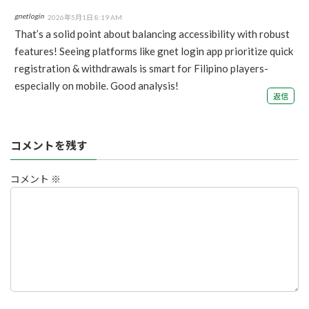
gnetlogin
2026年5月1日 8:19 AM
That’s a solid point about balancing accessibility with robust
features! Seeing platforms like
gnet login app
prioritize quick
registration & withdrawals is smart for Filipino players-
especially on mobile. Good analysis!
返信
コメントを残す
コメント
※