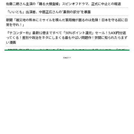
佐藤二朗さん主演の「踊る大捜査線」スピンオフドラマ、正式に中止との報道
「いいとも」出演者、中居正広さんの”裏側の部分”を暴露
新聞「被災地の熊本にミサイルを積んだ軍用機が居るのは危険！日本を守る前に日
常を守れ！」
『テコンダー朴』最新12巻まですべて「50％ポイント還元」セール！5,400円分返
ってくる！差別や政治をネタにしまくる最もやばい問題作！世間に知られたらまず
い漫画
【悲報】彫り師さん、ぶちまける「タトゥー入れてるヤツ全員バカです」「すごい
民度低いです」「一言目でバカだなってわかります全員」
広告エリア
【朗報】菅直人元総理、再評価されるｗｗｗｗｗｗｗｗｗｗｗｗｗｗｗｗｗｗ
【衝撃】34歳ニート、『エロ漫画』で人生逆転
【悲報】女性配信者「アスペの検査してみた…みんなこれわかるの？」
【画像】女さん、ミニ過ぎる浴衣を着た写真を投稿して叩かれるｗｗｗｗ
【動画】甲子園の女性審判、大誤審で炎上
【画像】ハンターハンターさん、ガチで最強の新能力を登場させてしまうｗｗｗｗ
ｗｗｗ
【愕然】念願の彼女できたんだけど・・・・・・とんでもない素性が見えてき
た・・・・・・
【朗報】Vtuber界、新たなる『弱男の姫』が爆誕ｗｗｗｗｗｗｗｗｗｗｗ