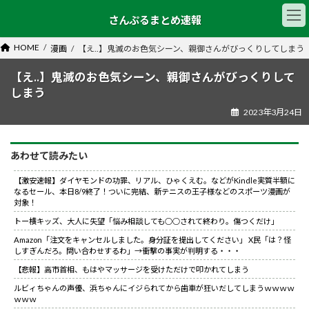
コ
ナ
さんぷるまとめ速報
ン
ビ
テ
ゲ
ン
ー
HOME
漫画
【え..】鬼滅のお色気シーン、親御さんがびっくりしてしまう
ツ
シ
へ
ョ
【え..】鬼滅のお色気シーン、親御さんがびっくりして
ス
ン
しまう
キ
に
2023年3月24日
ッ
移
プ
動
あわせて読みたい
【激安速報】ダイヤモンドの功罪、リアル、ひゃくえむ。などがKindle実質半額に
なるセール、本日8/9終了！ついに完結、新テニスの王子様などのスポーツ漫画が
対象！
トー横キッズ、大人に失望「悩み相談しても○○されて終わり。傷つくだけ」
Amazon「注文をキャンセルしました。身分証を提出してください」 X民「は？怪
しすぎんだろ。問い合わせするわ」→衝撃の事実が判明する・・・
【悲報】高市首相、もはやマッサージを受けただけで叩かれてしまう
ルビィちゃんの声優、浜ちゃんにイジられてから歯車が狂いだしてしまうｗｗｗｗ
ｗｗｗ