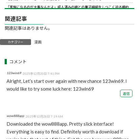
「家族になるのが大事なんだよ」成人済みの娘との養子縁組をしつこく迫る婚約
者。怪しいと思って「事実婚にしたい」と伝えた結果、男が放った『衝撃の反応』
←金目当てだと自白したようなもんｗｗｗ
関連記事
【画像】本田望結の妹、姉妹で並んだ姿が大変素晴らしいと話題にw w w w w w w
関連記事はありません。
学級委員長タイプの後輩が“ドクズ同級生の差別発言”に悩まされるも、他の前では
いい顔する二面性に困惑…関係切れと助言した結果まさかの号泣→着拒ってどうい
漫画
カテゴリー
うこと？
「勧誘電話に暴言吐いてストレス解消してるｗｗ」とかいう無謀すぎる同僚！住所
や個人情報を握られてる恐怖すら理解できない頭の弱さに絶句
【動画】高校生さん、文化祭でコーヒーカップを作って大盛りあがり←なんかどっ
かで見たことあると話題に
123win69
2025年12月20日 7:41 PM
Alright, Let’s start over again with new chance 123win69. I
would like to try some luck here:
123win69
返信
wow888app
2025年12月28日 7:19 AM
Downloaded the wow888app. Pretty slick interface!
Everything is easy to find. Definitely worth a download if