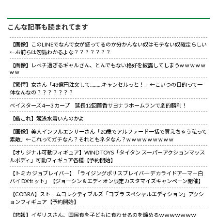
こんな記事も読まれてます
【画像】このLINEでなんで女が怒ってるのか分かんない奴はモテない奴確定らしい
←お前らは勿論わかるよな？？？？？？？
【画像】レベチ過ぎるギャルさん、とんでもない格好を披露してしまうw w w w w
w w
【驚愕】女さん「43億円注文して………キャンセルっと！」←こいつの目的って一
体なんなの？？？？？？？
ベイスターズ 4ー3 カープ 延長12回筒香サヨナラホームランで劇的勝利！
【艦これ】競泳水着いんのかよ
【画像】美人インフルエンサーさん「20歳でアルファード一括で買えちゃう私って
素敵」←これってガチなん？それともネタなん？w w w w w w w w w
【オリジナル可動フィギュア】WIND TOYS「タイタン スーパーアクションマッス
ルボディ」可動フィギュア各種【予約開始】
【トミカ ジョブレイバー】「ライジングポリスブレイバー デカライドアーマー白
バイ DXセット」【ジョーシン＆エディオン限定カスタマイズキャンペーン開催】
【COBRA】ストームコレクティブルズ「コブラ スペシャルエディション」アクシ
ョンフィギュア【予約開始】
【悲報】イギリスさん、国民食を子どもに食わせるのを諦めるｗｗｗｗｗｗｗ