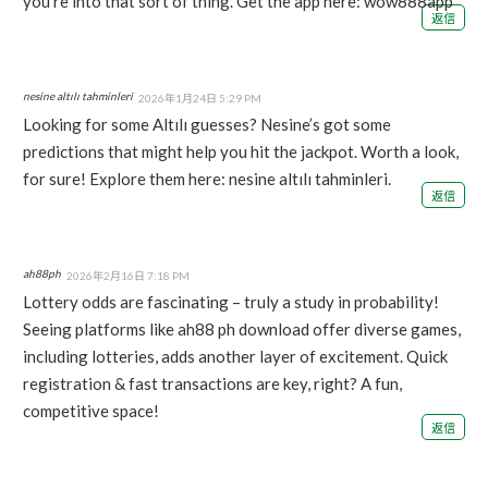
you’re into that sort of thing. Get the app here:
wow888app
返信
nesine altılı tahminleri
2026年1月24日 5:29 PM
Looking for some Altılı guesses? Nesine’s got some
predictions that might help you hit the jackpot. Worth a look,
for sure! Explore them here:
nesine altılı tahminleri
.
返信
ah88ph
2026年2月16日 7:18 PM
Lottery odds are fascinating – truly a study in probability!
Seeing platforms like
ah88 ph download
offer diverse games,
including lotteries, adds another layer of excitement. Quick
registration & fast transactions are key, right? A fun,
competitive space!
返信